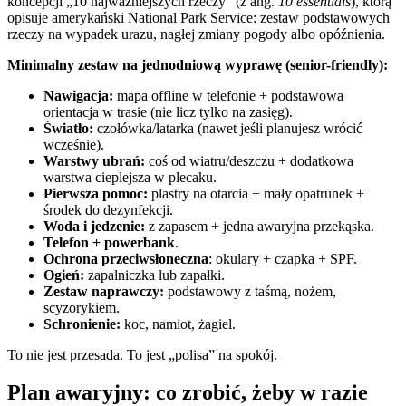
koncepcji „10 najważniejszych rzeczy” (z ang.
10 essentials
), którą
opisuje amerykański National Park Service: zestaw podstawowych
rzeczy na wypadek urazu, nagłej zmiany pogody albo opóźnienia.
Minimalny zestaw na jednodniową wyprawę (senior-friendly):
Nawigacja:
mapa offline w telefonie + podstawowa
orientacja w trasie (nie licz tylko na zasięg).
Światło:
czołówka/latarka (nawet jeśli planujesz wrócić
wcześnie).
Warstwy ubrań:
coś od wiatru/deszczu + dodatkowa
warstwa cieplejsza w plecaku.
Pierwsza pomoc:
plastry na otarcia + mały opatrunek +
środek do dezynfekcji.
Woda i jedzenie:
z zapasem + jedna awaryjna przekąska.
Telefon + powerbank
.
Ochrona przeciwsłoneczna
: okulary + czapka + SPF.
Ogień:
zapalniczka lub zapałki.
Zestaw naprawczy:
podstawowy z taśmą, nożem,
scyzorykiem.
Schronienie:
koc, namiot, żagiel.
To nie jest przesada. To jest „polisa” na spokój.
Plan awaryjny: co zrobić, żeby w razie