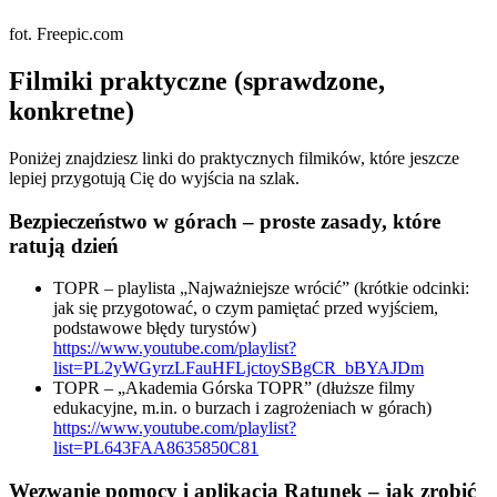
fot. Freepic.com
Filmiki praktyczne (sprawdzone,
konkretne)
Poniżej znajdziesz linki do praktycznych filmików, które jeszcze
lepiej przygotują Cię do wyjścia na szlak.
Bezpieczeństwo w górach – proste zasady, które
ratują dzień
TOPR – playlista „Najważniejsze wrócić” (krótkie odcinki:
jak się przygotować, o czym pamiętać przed wyjściem,
podstawowe błędy turystów)
https://www.youtube.com/playlist?
list=PL2yWGyrzLFauHFLjctoySBgCR_bBYAJDm
TOPR – „Akademia Górska TOPR” (dłuższe filmy
edukacyjne, m.in. o burzach i zagrożeniach w górach)
https://www.youtube.com/playlist?
list=PL643FAA8635850C81
Wezwanie pomocy i aplikacja Ratunek – jak zrobić