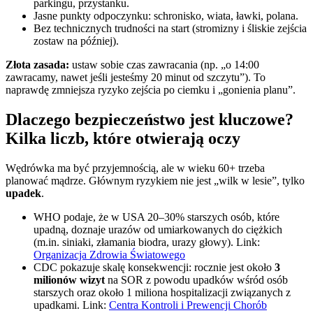
parkingu, przystanku.
Jasne punkty odpoczynku: schronisko, wiata, ławki, polana.
Bez technicznych trudności na start (stromizny i śliskie zejścia
zostaw na później).
Złota zasada:
ustaw sobie czas zawracania (np. „o 14:00
zawracamy, nawet jeśli jesteśmy 20 minut od szczytu”). To
naprawdę zmniejsza ryzyko zejścia po ciemku i „gonienia planu”.
Dlaczego bezpieczeństwo jest kluczowe?
Kilka liczb, które otwierają oczy
Wędrówka ma być przyjemnością, ale w wieku 60+ trzeba
planować mądrze. Głównym ryzykiem nie jest „wilk w lesie”, tylko
upadek
.
WHO podaje, że w USA 20–30% starszych osób, które
upadną, doznaje urazów od umiarkowanych do ciężkich
(m.in. siniaki, złamania biodra, urazy głowy). Link:
Organizacja Zdrowia Światowego
CDC pokazuje skalę konsekwencji: rocznie jest około
3
milionów wizyt
na SOR z powodu upadków wśród osób
starszych oraz około 1 miliona hospitalizacji związanych z
upadkami. Link:
Centra Kontroli i Prewencji Chorób