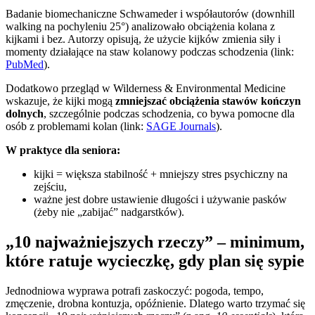
Badanie biomechaniczne Schwameder i współautorów (downhill
walking na pochyleniu 25°) analizowało obciążenia kolana z
kijkami i bez. Autorzy opisują, że użycie kijków zmienia siły i
momenty działające na staw kolanowy podczas schodzenia (link:
PubMed
).
Dodatkowo przegląd w Wilderness & Environmental Medicine
wskazuje, że kijki mogą
zmniejszać obciążenia stawów kończyn
dolnych
, szczególnie podczas schodzenia, co bywa pomocne dla
osób z problemami kolan (link:
SAGE Journals
).
W praktyce dla seniora:
kijki = większa stabilność + mniejszy stres psychiczny na
zejściu,
ważne jest dobre ustawienie długości i używanie pasków
(żeby nie „zabijać” nadgarstków).
„10 najważniejszych rzeczy” – minimum,
które ratuje wycieczkę, gdy plan się sypie
Jednodniowa wyprawa potrafi zaskoczyć: pogoda, tempo,
zmęczenie, drobna kontuzja, opóźnienie. Dlatego warto trzymać się