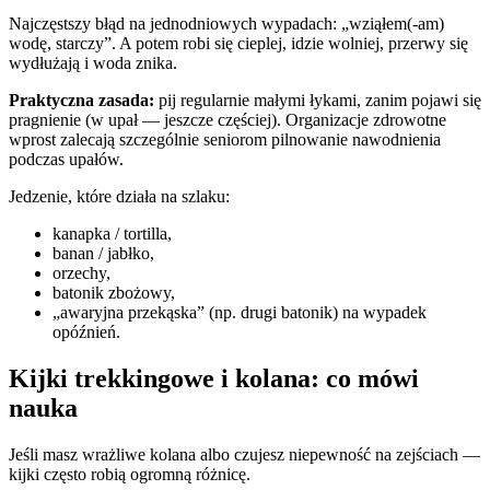
Najczęstszy błąd na jednodniowych wypadach: „wziąłem(-am)
wodę, starczy”. A potem robi się cieplej, idzie wolniej, przerwy się
wydłużają i woda znika.
Praktyczna zasada:
pij regularnie małymi łykami, zanim pojawi się
pragnienie (w upał — jeszcze częściej). Organizacje zdrowotne
wprost zalecają szczególnie seniorom pilnowanie nawodnienia
podczas upałów.
Jedzenie, które działa na szlaku:
kanapka / tortilla,
banan / jabłko,
orzechy,
batonik zbożowy,
„awaryjna przekąska” (np. drugi batonik) na wypadek
opóźnień.
Kijki trekkingowe i kolana: co mówi
nauka
Jeśli masz wrażliwe kolana albo czujesz niepewność na zejściach —
kijki często robią ogromną różnicę.