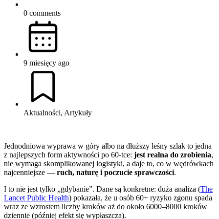
0 comments
9 miesięcy ago
Aktualności, Artykuły
Jednodniowa wyprawa w góry albo na dłuższy leśny szlak to jedna
z najlepszych form aktywności po 60-tce:
jest realna do zrobienia
,
nie wymaga skomplikowanej logistyki, a daje to, co w wędrówkach
najcenniejsze —
ruch, naturę i poczucie sprawczości
.
I to nie jest tylko „gdybanie”. Dane są konkretne: duża analiza (
The
Lancet Public Health
) pokazała, że u osób 60+ ryzyko zgonu spada
wraz ze wzrostem liczby kroków aż do około 6000–8000 kroków
dziennie (później efekt się wypłaszcza).