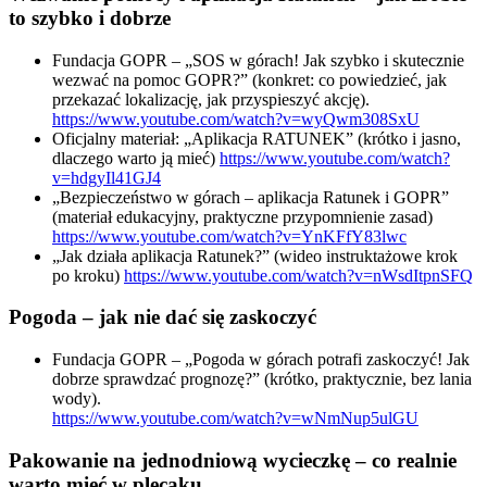
to szybko i dobrze
Fundacja GOPR – „SOS w górach! Jak szybko i skutecznie
wezwać na pomoc GOPR?” (konkret: co powiedzieć, jak
przekazać lokalizację, jak przyspieszyć akcję).
https://www.youtube.com/watch?v=wyQwm308SxU
Oficjalny materiał: „Aplikacja RATUNEK” (krótko i jasno,
dlaczego warto ją mieć)
https://www.youtube.com/watch?
v=hdgyIl41GJ4
„Bezpieczeństwo w górach – aplikacja Ratunek i GOPR”
(materiał edukacyjny, praktyczne przypomnienie zasad)
https://www.youtube.com/watch?v=YnKFfY83lwc
„Jak działa aplikacja Ratunek?” (wideo instruktażowe krok
po kroku)
https://www.youtube.com/watch?v=nWsdItpnSFQ
Pogoda – jak nie dać się zaskoczyć
Fundacja GOPR – „Pogoda w górach potrafi zaskoczyć! Jak
dobrze sprawdzać prognozę?” (krótko, praktycznie, bez lania
wody).
https://www.youtube.com/watch?v=wNmNup5ulGU
Pakowanie na jednodniową wycieczkę – co realnie
warto mieć w plecaku