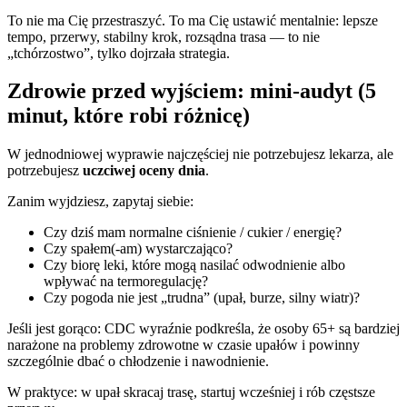
To nie ma Cię przestraszyć. To ma Cię ustawić mentalnie: lepsze
tempo, przerwy, stabilny krok, rozsądna trasa — to nie
„tchórzostwo”, tylko dojrzała strategia.
Zdrowie przed wyjściem: mini-audyt (5
minut, które robi różnicę)
W jednodniowej wyprawie najczęściej nie potrzebujesz lekarza, ale
potrzebujesz
uczciwej oceny dnia
.
Zanim wyjdziesz, zapytaj siebie:
Czy dziś mam normalne ciśnienie / cukier / energię?
Czy spałem(-am) wystarczająco?
Czy biorę leki, które mogą nasilać odwodnienie albo
wpływać na termoregulację?
Czy pogoda nie jest „trudna” (upał, burze, silny wiatr)?
Jeśli jest gorąco: CDC wyraźnie podkreśla, że osoby 65+ są bardziej
narażone na problemy zdrowotne w czasie upałów i powinny
szczególnie dbać o chłodzenie i nawodnienie.
W praktyce: w upał skracaj trasę, startuj wcześniej i rób częstsze