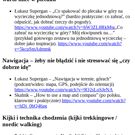
Łukasz Supergan – „Co spakować do plecaka w góry na
wycieczkę jednodniową?” (bardzo praktyczne: co zabrać, co
odpuścić, jak dobrać rzeczy do pogody).
https://www.youtube.com/watch?v=hW3ZL8RkMjg
„Co
zabrać na wycieczkę w góry? Mój ekwipunek na…”
(przykład gotowego zestawu na jednodniową wycieczkę –
dobre jako inspiracja).
https://www.youtube.com/watch?
v=5kcuSmAdmmk
Nawigacja – żeby nie błądzić i nie stresować się „czy
dobrze idę”
Łukasz Supergan – „Nawigacja w terenie, górach”
(podcast/wideo: mapa, GPS, podejście do orientacji)
https://www.youtube.com/watch?v=9Q2sLoSJeNA
Skalnik – „How to use a map and compass” (po polsku,
klarownie i praktycznie)
https://www.youtube.com/watch?
v=hDi_0bQ46ag
Kijki i technika chodzenia (kijki trekkingowe /
nordic walking)