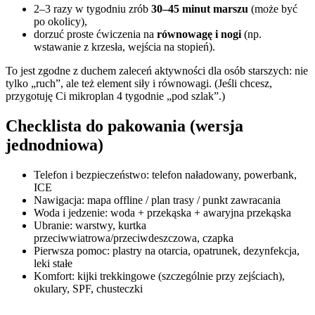
2–3 razy w tygodniu zrób
30–45 minut marszu
(może być
po okolicy),
dorzuć proste ćwiczenia na
równowagę i nogi
(np.
wstawanie z krzesła, wejścia na stopień).
To jest zgodne z duchem zaleceń aktywności dla osób starszych: nie
tylko „ruch”, ale też element siły i równowagi. (Jeśli chcesz,
przygotuję Ci mikroplan 4 tygodnie „pod szlak”.)
Checklista do pakowania (wersja
jednodniowa)
Telefon i bezpieczeństwo: telefon naładowany, powerbank,
ICE
Nawigacja: mapa offline / plan trasy / punkt zawracania
Woda i jedzenie: woda + przekąska + awaryjna przekąska
Ubranie: warstwy, kurtka
przeciwwiatrowa/przeciwdeszczowa, czapka
Pierwsza pomoc: plastry na otarcia, opatrunek, dezynfekcja,
leki stałe
Komfort: kijki trekkingowe (szczególnie przy zejściach),
okulary, SPF, chusteczki